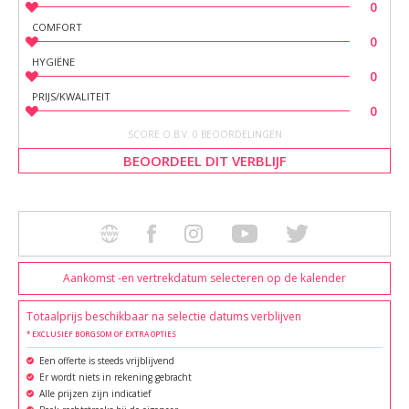
0
COMFORT
0
HYGIËNE
0
PRIJS/KWALITEIT
0
SCORE O.B.V. 0 BEOORDELINGEN
BEOORDEEL DIT VERBLIJF
Aankomst -en vertrekdatum selecteren op de kalender
Totaalprijs beschikbaar na selectie datums verblijven
* EXCLUSIEF BORGSOM OF EXTRA OPTIES
Een offerte is steeds vrijblijvend
Er wordt niets in rekening gebracht
Alle prijzen zijn indicatief