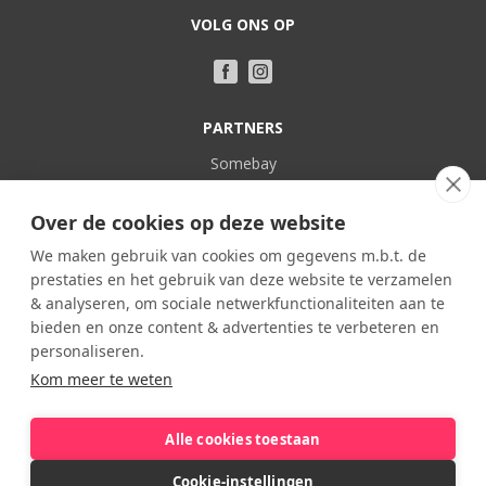
VOLG ONS OP
PARTNERS
Somebay
Vakantie bij Belgen
Over de cookies op deze website
POPULAIR
We maken gebruik van cookies om gegevens m.b.t. de
prestaties en het gebruik van deze website te verzamelen
Familieverblijven
& analyseren, om sociale netwerkfunctionaliteiten aan te
In eigen land
bieden en onze content & advertenties te verbeteren en
Kasteel
personaliseren.
Kom meer te weten
Kindvriendelijk
Viervoeter vakanties
Alle cookies toestaan
Cookie-instellingen