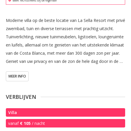
Boek rechtstreeks bij de eigenaar
Moderne villa op de beste locatie van La Sella Resort met privé 
zwembad, tuin en diverse terrassen met prachtig uitzicht. 
Tuinverlichting, nieuwe tuinmeubelen, ligstoelen, loungeruimte 
en luifels, allemaal om te genieten van het uitstekende klimaat 
van de Costa Blanca, met meer dan 300 dagen zon per jaar.

Geniet van uw privacy en van de zon de hele dag door in de 
tuin met panoramische uitzicht over de Middellandse Zee, de 
MEER INFO
golfbaan, het natuurpark Montgo en de prachtige 
zonsondergang over de bergen.

VERBLIJVEN
De villa staat op een perceel van 1.300 m² en werd met 
eigentijdse inrichting gerenoveerd; dankzij de grote erkers 
Villa
geniet u overal van veel daglicht en zon. Voorzien van alle 
vanaf
€ 105
/ nacht
comfort met drie slaapkamers met airconditioning, twee 