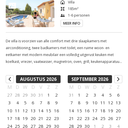
Villa
badkamers met toilet, een ruime woon- en eetkamer met 
185
m²
modern meubilair een volledig uitgerust keuken met koelkast, 
1-6 personen
vriezer, vaatwasser, magnetron, oven, grill, keukenapparatuur, 
MEER INFO
koffiezetapparaat, ...

Airconditioning, eethoek, open haard, led tv, met 
De villa is voorzien van alle comfort met drie slaapkamers met
internationale kanalen, snel internet, wasmachine, 
airconditioning, twee badkamers met toilet, een ruime woon- en
alarmsysteem, vloerverwarming in alle kamers: alles is 
eetkamer met modern meubilair een volledig uitgerust keuken met
aanwezig voor een onvergetelijke vakantie, in een villa met 
koelkast, vriezer, vaatwasser, magnetron, oven, grill, keukenapparatuur,
privé zwembad, voor 1 tot 6 personen.

koffiezetapparaat, ... Airconditioning, eethoek, open haard, led tv, met
internationale kanalen, snel internet, wasmachine, alarmsysteem,
AUGUSTUS 2026
SEPTEMBER 2026
vloerverwarming in alle kamers: alles is aanwezig voor een
Naast de woonkamer is er een ruime 
M
D
W
D
V
Z
Z
M
D
W
D
V
Z
Z
onvergetelijke vakantie, in een villa met privé zwembad, voor 1 tot 6
tweepersoonsslaapkamer met toegang tot de tuin, een 
27
28
29
30
31
1
2
31
1
2
3
4
5
6
personen.
kleedkamer en een grote badkamer op de bovenverdieping. 
3
4
5
6
7
8
9
7
8
9
10
11
12
13
Benedenverdieping heeft een eigen ingang, twee 
10
11
12
13
14
15
16
14
15
16
17
18
19
20
tweepersoonskamers en een badkamer. Deze kamers hebben 
17
18
19
20
21
22
23
21
22
23
24
25
26
27
toegang tot een groot terras met uitzicht op zee en de bergen.

24
25
26
27
28
29
30
28
29
30
1
2
3
4