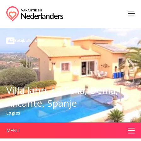
Bekijk alle foto's
Villa Jann, La Sella, Denia,
Alicante, Spanje
Logies
MENU