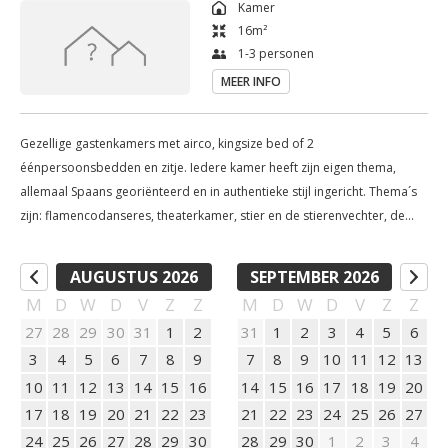
Kamer
16
m²
1-3 personen
MEER INFO
Gezellige gastenkamers met airco, kingsize bed of 2
éénpersoonsbedden en zitje. Iedere kamer heeft zijn eigen thema,
allemaal Spaans georiënteerd en in authentieke stijl ingericht. Thema´s
zijn: flamencodanseres, theaterkamer, stier en de stierenvechter, de
moor en het meisje van de de moor etc.
AUGUSTUS 2026
SEPTEMBER 2026
M
D
W
D
V
Z
Z
M
D
W
D
V
Z
Z
27
28
29
30
31
1
2
31
1
2
3
4
5
6
3
4
5
6
7
8
9
7
8
9
10
11
12
13
10
11
12
13
14
15
16
14
15
16
17
18
19
20
17
18
19
20
21
22
23
21
22
23
24
25
26
27
24
25
26
27
28
29
30
28
29
30
1
2
3
4