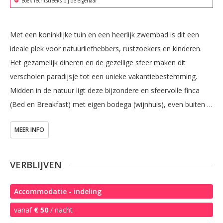
Boek rechtstreeks bij de eigenaar
Met een koninklijke tuin en een heerlijk zwembad is dit een 
ideale plek voor natuurliefhebbers, rustzoekers en kinderen. 
Het gezamelijk dineren en de gezellige sfeer maken dit 
verscholen paradijsje tot een unieke vakantiebestemming. 
Midden in de natuur ligt deze bijzondere en sfeervolle finca 
(Bed en Breakfast) met eigen bodega (wijnhuis), even buiten 
het witte dorpje Puerto Serrano in Andalusië, Zuid Spanje. 
MEER INFO
Centraal gelegen tussen Sevilla, Malaga, Ronda en Jerez. 
Gezellige B&B, romantische kamers met airco, zwembad, 
fietsen, massage, wifi.
VERBLIJVEN
Accommodatie - indeling
vanaf
€ 50
/ nacht