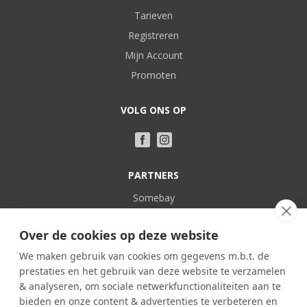
Tarieven
Registreren
Mijn Account
Promoten
VOLG ONS OP
PARTNERS
Somebay
Vakantie bij Belgen
Over de cookies op deze website
POPULAIR
We maken gebruik van cookies om gegevens m.b.t. de
prestaties en het gebruik van deze website te verzamelen
Familieverblijven
& analyseren, om sociale netwerkfunctionaliteiten aan te
In eigen land
bieden en onze content & advertenties te verbeteren en