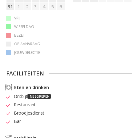
31
1
2
3
4
5
6
VRIJ
WISSELDAG
BEZET
OP AANVRAAG
JOUW SELECTIE
FACILITEITEN
Eten en drinken
Ontbijt
INBEGREPEN
Restaurant
Broodjesdienst
Bar