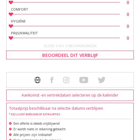
0
COMFORT
0
HYGIËNE
0
PRIJS/KWALITEIT
0
SCORE O.B.V. 0 BEOORDELINGEN
BEOORDEEL DIT VERBLIJF
Aankomst -en vertrekdatum selecteren op de kalender
Totaalprijs beschikbaar na selectie datums verblijven
* EXCLUSIEF BORGSOM OF EXTRA OPTIES
Een offerte is steeds vrijblijvend
Er wordt niets in rekening gebracht
Alle prijzen zijn indicatief