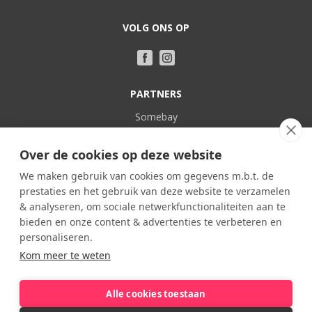
VOLG ONS OP
PARTNERS
Somebay
Vakantie bij Belgen
Over de cookies op deze website
POPULAIR
We maken gebruik van cookies om gegevens m.b.t. de
prestaties en het gebruik van deze website te verzamelen
Familieverblijven
& analyseren, om sociale netwerkfunctionaliteiten aan te
In eigen land
bieden en onze content & advertenties te verbeteren en
Kasteel
personaliseren.
Kom meer te weten
Kindvriendelijk
Viervoeter vakanties
Alle cookies toestaan