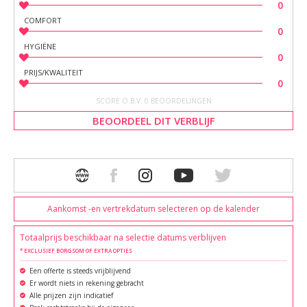
0
COMFORT
0
HYGIËNE
0
PRIJS/KWALITEIT
0
SCORE O.B.V. 0 BEOORDELINGEN
BEOORDEEL DIT VERBLIJF
Aankomst -en vertrekdatum selecteren op de kalender
Totaalprijs beschikbaar na selectie datums verblijven
* EXCLUSIEF BORGSOM OF EXTRA OPTIES
Een offerte is steeds vrijblijvend
Er wordt niets in rekening gebracht
Alle prijzen zijn indicatief