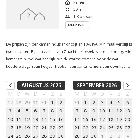
Kamer
In de rijk begroeide tuin vindt u vele schaduw -en zonplekjes en 
50
m²
een zwembad om in af te koelen. Op de achtergrond is het 
1-3 personen
stromende water van El Río Grande en de watermolen altijd 
MEER INFO
zachtjes aanwezig. Langs El Rio Grande kunt u onbeperkt 
wandelen en genieten van bijzondere vogelsoorten of een 
De prijzen zijn per kamer inclusief ontbijt en 10% IVA. Minimaal verblijf is
zonnende schildpad tegenkomen.

twee nachten. Bij een verblijf van 7 nachten/1 week is er een korting. Alle
De self service bar is altijd open en er staat een gastenkeuken 
kamers zijn koel wat heerlijk is in de warme zomers. Voor de wat
tot uw beschikking. ´s Avonds serveren wij naar wens een 
koudere dagen van het jaar hebben een aantal kamers een openhaard
driegangen menu, buiten op één van de terrassen of in de 
en alle kamers verwarming. De kamers 1 en 2 beschikken over
openslaande deuren naar de tuin met zitje. Een extra persoon/kind op
grote eetzaal in onze watermolen.

AUGUSTUS 2026
SEPTEMBER 2026
de kamer kost EUR 25 per nacht, een extra baby/kind (0-3 jaar) op de
Vanuit El Molino Santisteban zijn er talloze mogelijkheden op 
M
D
W
D
V
Z
Z
M
D
W
D
V
Z
Z
kamer kost EUR 15 per nacht. De prijzen zijn inclusief ontbijt,
cultureel, sportief en actief gebied zoals een bezoek aan 
27
28
29
30
31
1
2
31
1
2
3
4
5
6
handdoeken een opgemaakt bed(je) en alle andere voorzieningen. El
Ronda of Granada, golfen op een van de vele banen van de 
3
4
5
6
7
8
9
7
8
9
10
11
12
13
Molino Santisteban leent zich ook uitstekend om in z´n geheel af te
Costa del Sol of wandelen en paardrijden in de directe 
huren met een groep (tot 14 personen).
10
11
12
13
14
15
16
14
15
16
17
18
19
20
omgeving. 

17
18
19
20
21
22
23
21
22
23
24
25
26
27
El Molino Santisteban leent zich ook uitstekend om  in z´n 
24
25
26
27
28
29
30
28
29
30
1
2
3
4