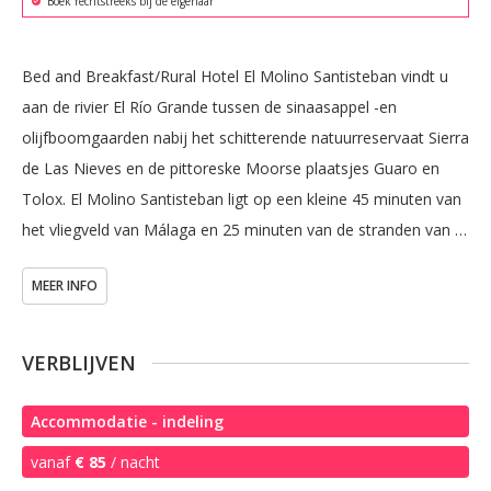
Boek rechtstreeks bij de eigenaar
Bed and Breakfast/Rural Hotel El Molino Santisteban vindt u 
aan de rivier El Río Grande tussen de sinaasappel -en 
olijfboomgaarden nabij het schitterende natuurreservaat Sierra 
de Las Nieves en de pittoreske Moorse plaatsjes Guaro en 
Tolox. El Molino Santisteban ligt op een kleine 45 minuten van 
het vliegveld van Málaga en 25 minuten van de stranden van 
Marbella en Ronda.

MEER INFO
El Molino Santisteban heeft in het totaal zes ruime 
tweepersoonskamers. Alle kamers beschikken over een eigen 
badkamer met douche en wc (twee kamers hebben tevens een 
VERBLIJVEN
ligbad). Alle kamers zijn koel wat heerlijk is in de warme 
zomers. Voor de wat koudere dagen van het jaar hebben een 
Accommodatie - indeling
aantal kamers een openhaard en alle kamers een electrische 
vanaf
€ 85
/ nacht
kachel.
