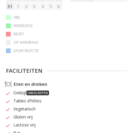
geheel af te huren met groepen, gezinnen of gezelschappen.
31
1
2
3
4
5
6
VRIJ
WISSELDAG
BEZET
OP AANVRAAG
JOUW SELECTIE
FACILITEITEN
Eten en drinken
Ontbijt
INBEGREPEN
Tables d'hôtes
Vegetarisch
Gluten vrij
Lactose vrij
Bar