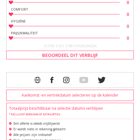
0
COMFORT
0
HYGIËNE
0
PRIJS/KWALITEIT
0
SCORE O.B.V. 0 BEOORDELINGEN
BEOORDEEL DIT VERBLIJF
Aankomst -en vertrekdatum selecteren op de kalender
Totaalprijs beschikbaar na selectie datums verblijven
* EXCLUSIEF BORGSOM OF EXTRA OPTIES
Een offerte is steeds vrijblijvend
Er wordt niets in rekening gebracht
Alle prijzen zijn indicatief