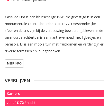
Boek rechtstreeks bij de eigenaar
Casal da Eira is een kleinschalige B&B die gevestigd is in een 
monumentale Quinta (boerderij) uit 1877. Oorspronkelijke 
sfeer en details zijn bij de verbouwing bewaard gebleven. In de 
ommuurde achtertuin is een riant zwembad met ligbedjes en 
parasols. Er is een mooie tuin met fruitbomen en verder zijn er 
diverse terrassen en loungehoeken. 

MEER INFO
Voor onze gasten is er een ruime gemeenschappelijke 
zit-/eetkamer beschikbaar alsmede een keuken die van alle 
gemakken is voorzien.

VERBLIJVEN
B&B Casal da Eira is centraal gelegen in de Algarve. Het 
Kamers
levendige stadje São Brás de Alportel is vlakbij. Diverse 
vanaf
€ 72
/ nacht
zandstranden en Faro liggen op ca 25 minuten rij-afstand. 