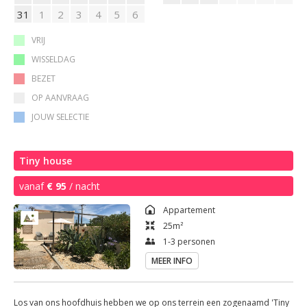
31
1
2
3
4
5
6
VRIJ
WISSELDAG
BEZET
OP AANVRAAG
JOUW SELECTIE
Tiny house
vanaf
€ 95
/ nacht
Appartement
25
m²
1-3 personen
MEER INFO
Los van ons hoofdhuis hebben we op ons terrein een zogenaamd 'Tiny