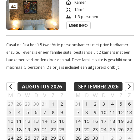
Kamer
Vanuit onze voordeur kan je direct prachtige wandel- en 
15
m²
fietstochten maken in de fantastische natuur.
1-3 personen
MEER INFO
Casal da Eira heeft 5 twee/drie persoonskamers met privé badkamer
ensuite. Tevens is er een familie suite, bestaande uit 2 kamers met één
badkamer, verbonden door een hal. Deze familie suite is geschikt voor
maximaal 5 personen. De prijs is inclusief een uitgebreid ontbijt.
AUGUSTUS 2026
SEPTEMBER 2026
M
D
W
D
V
Z
Z
M
D
W
D
V
Z
Z
27
28
29
30
31
1
2
31
1
2
3
4
5
6
3
4
5
6
7
8
9
7
8
9
10
11
12
13
10
11
12
13
14
15
16
14
15
16
17
18
19
20
17
18
19
20
21
22
23
21
22
23
24
25
26
27
24
25
26
27
28
29
30
28
29
30
1
2
3
4