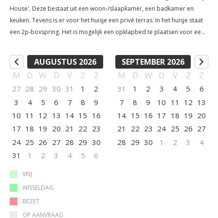
House'. Deze bestaat uit een woon-/slaapkamer, een badkamer en
keuken. Tevens is er voor het huisje een privé terras. In het huisje staat
een 2p-boxspring. Het is mogelijk een opklapbed te plaatsen voor een
3de persoon. Hieraan zijn extra kosten verbonden. De keuken heeft een
koelkast, kleine electrische kookplaat, magnetron, waterkoker en
AUGUSTUS 2026
SEPTEMBER 2026
espressoapparaat. Verder is er natuurlijk bestek, servies en pannen. De
M
D
W
D
V
Z
Z
M
D
W
D
V
Z
Z
kamerprijs is inclusief een uitgebreid ontbijt.
27
28
29
30
31
1
2
31
1
2
3
4
5
6
3
4
5
6
7
8
9
7
8
9
10
11
12
13
10
11
12
13
14
15
16
14
15
16
17
18
19
20
17
18
19
20
21
22
23
21
22
23
24
25
26
27
24
25
26
27
28
29
30
28
29
30
1
2
3
4
31
1
2
3
4
5
6
VRIJ
WISSELDAG
BEZET
OP AANVRAAG