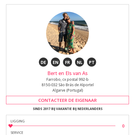
DE
EN
FR
NL
PT
Bert en Els van As
Farrobo, cx postal 992-b
8150-032 São Brás de Alportel
Algarve (Portugal)
CONTACTEER DE EIGENAAR
SINDS 2017 BIJ VAKANTIE BIJ NEDERLANDERS
LIGGING
0
SERVICE