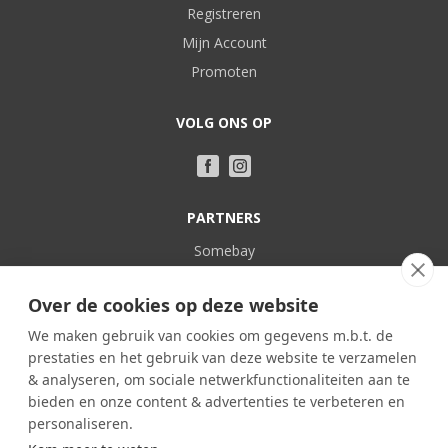
Registreren
Mijn Account
Promoten
VOLG ONS OP
PARTNERS
Somebay
Vakantie bij Belgen
Over de cookies op deze website
POPULAIR
We maken gebruik van cookies om gegevens m.b.t. de
prestaties en het gebruik van deze website te verzamelen
Familieverblijven
& analyseren, om sociale netwerkfunctionaliteiten aan te
In eigen land
bieden en onze content & advertenties te verbeteren en
Kasteel
personaliseren.