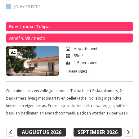
JOUW SELECTIE
Guesthouse Tulipa
vanaf
€ 99
/ nacht
Appartement
55
m²
1-5 personen
MEER INFO
Ons ruime en sfeervolle guesthouse Tulipa heeft 2 slaapkamers, 2
badkamers, living met smart tv en pelletkachel, volledig ingerichte
keuken en eigen terras. Prijzen zijn inclusief elektra, water, gas, wifi en
bed- en badlinnen en eindschoonmaak. Bedden worden 1x per week
verschoond en badlinnen enkele malen. Opties: huur strandlakens €
4,50 per week ontbijt € 9,50 /pppd
AUGUSTUS 2026
SEPTEMBER 2026