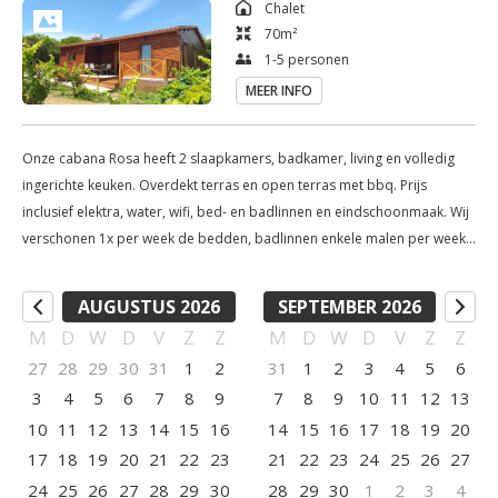
Chalet
70
m²
1-5 personen
MEER INFO
Onze cabana Rosa heeft 2 slaapkamers, badkamer, living en volledig
ingerichte keuken. Overdekt terras en open terras met bbq. Prijs
inclusief elektra, water, wifi, bed- en badlinnen en eindschoonmaak. Wij
verschonen 1x per week de bedden, badlinnen enkele malen per week.
De bedjes zijn opgemaakt en natuurlijk staat er een heerlijk flesje wijn.
AUGUSTUS 2026
SEPTEMBER 2026
M
D
W
D
V
Z
Z
M
D
W
D
V
Z
Z
27
28
29
30
31
1
2
31
1
2
3
4
5
6
3
4
5
6
7
8
9
7
8
9
10
11
12
13
10
11
12
13
14
15
16
14
15
16
17
18
19
20
17
18
19
20
21
22
23
21
22
23
24
25
26
27
24
25
26
27
28
29
30
28
29
30
1
2
3
4