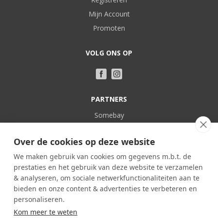
Mijn Account
Promoten
VOLG ONS OP
PARTNERS
Somebay
Vakantie bij Belgen
Over de cookies op deze website
POPULAIR
We maken gebruik van cookies om gegevens m.b.t. de
prestaties en het gebruik van deze website te verzamelen
Familieverblijven
& analyseren, om sociale netwerkfunctionaliteiten aan te
In eigen land
bieden en onze content & advertenties te verbeteren en
Kasteel
personaliseren.
Kom meer te weten
Kindvriendelijk