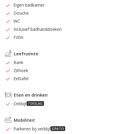
Eigen badkamer
Douche
WC
Inclusief badhanddoeken
Föhn
Leefruimte
Bank
Zithoek
Eettafel
Eten en drinken
Ontbijt
TOESLAG
Mobiliteit
Parkeren bij verblijf
GRATIS