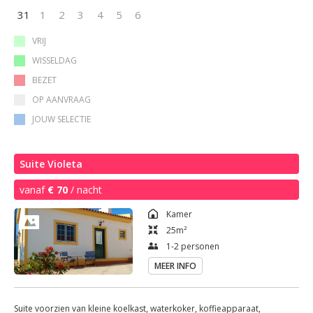
31
1
2
3
4
5
6
VRIJ
WISSELDAG
BEZET
OP AANVRAAG
JOUW SELECTIE
Suite Violeta
vanaf
€ 70
/ nacht
Kamer
25
m²
1-2 personen
MEER INFO
Suite voorzien van kleine koelkast, waterkoker, koffieapparaat,