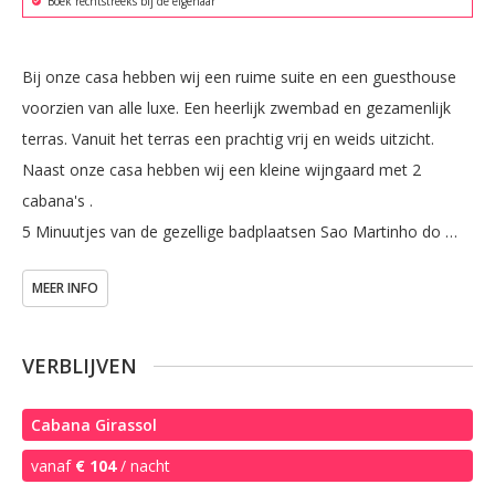
Boek rechtstreeks bij de eigenaar
Bij onze casa hebben wij een ruime suite en een guesthouse 
voorzien van alle luxe. Een heerlijk zwembad en gezamenlijk 
terras. Vanuit het terras een prachtig vrij en weids uitzicht. 
Naast onze casa hebben wij een kleine wijngaard met 2 
cabana's .  

5 Minuutjes van de gezellige badplaatsen Sao Martinho do 
Porto en Foz do Arelho. Gelegen in een rustige omgeving, 
MEER INFO
maar tegelijkertijd op steenworp afstand van vele 
bezienswaardigheden, cultuur en natuur en natuurlijk stranden, 
kortom een mooie uitvalbasis om het mooie Portugal te 
VERBLIJVEN
ontdekken en te genieten van een afwisselende vakantie. Door 
het aangename klimaat  kunt u bijna het hele jaar genieten van 
Cabana Girassol
al het moois dat deze regio te bieden heeft.
vanaf
€ 104
/ nacht