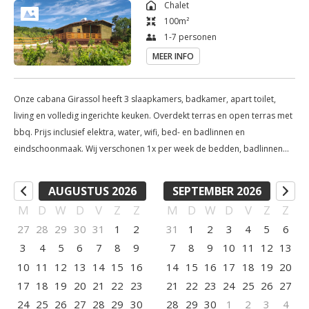
Chalet
100
m²
1-7 personen
MEER INFO
Onze cabana Girassol heeft 3 slaapkamers, badkamer, apart toilet,
living en volledig ingerichte keuken. Overdekt terras en open terras met
bbq. Prijs inclusief elektra, water, wifi, bed- en badlinnen en
eindschoonmaak. Wij verschonen 1x per week de bedden, badlinnen
enkele malen per week. De bedjes zijn opgemaakt en natuurlijk staat er
een lekker flesje wijn voor u klaar!
AUGUSTUS 2026
SEPTEMBER 2026
M
D
W
D
V
Z
Z
M
D
W
D
V
Z
Z
27
28
29
30
31
1
2
31
1
2
3
4
5
6
3
4
5
6
7
8
9
7
8
9
10
11
12
13
10
11
12
13
14
15
16
14
15
16
17
18
19
20
17
18
19
20
21
22
23
21
22
23
24
25
26
27
24
25
26
27
28
29
30
28
29
30
1
2
3
4