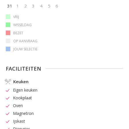
31
1
2
3
4
5
6
VRIJ
WISSELDAG
BEZET
OP AANVRAAG
JOUW SELECTIE
FACILITEITEN
Keuken
Eigen keuken
Kookplaat
Oven
Magnetron
Ijskast
Diepvries