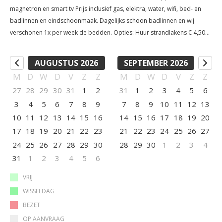
magnetron en smart tv Prijs inclusief gas, elektra, water, wifi, bed- en
badlinnen en eindschoonmaak. Dagelijks schoon badlinnen en wij
verschonen 1x per week de bedden. Opties: Huur strandlakens € 4,50
per stuk per week Ontbijt € 9,50 /pppd
AUGUSTUS 2026
SEPTEMBER 2026
M
D
W
D
V
Z
Z
M
D
W
D
V
Z
Z
27
28
29
30
31
1
2
31
1
2
3
4
5
6
3
4
5
6
7
8
9
7
8
9
10
11
12
13
10
11
12
13
14
15
16
14
15
16
17
18
19
20
17
18
19
20
21
22
23
21
22
23
24
25
26
27
24
25
26
27
28
29
30
28
29
30
1
2
3
4
31
1
2
3
4
5
6
VRIJ
WISSELDAG
BEZET
OP AANVRAAG