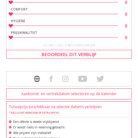
0
COMFORT
0
HYGIËNE
0
PRIJS/KWALITEIT
0
SCORE O.B.V. 0 BEOORDELINGEN
BEOORDEEL DIT VERBLIJF
Aankomst -en vertrekdatum selecteren op de kalender
Totaalprijs beschikbaar na selectie datums verblijven
* EXCLUSIEF BORGSOM OF EXTRA OPTIES
Een offerte is steeds vrijblijvend
Er wordt niets in rekening gebracht
Alle prijzen zijn indicatief