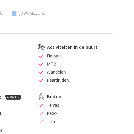
AG
JOUW SELECTIE
Activiteiten in de buurt
Fietsen
MTB
Wandelen
Paardrijden
Buiten
lijf
GRATIS
Terras
d
Patio
Tuin
uin