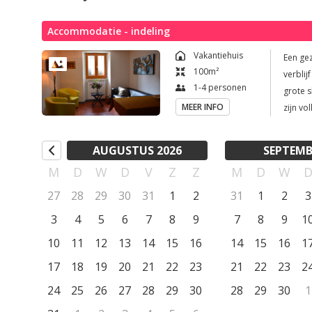
familierestaurantje ontdekken, waar de heerlijkste maaltijde
Accommodatie - indeling
Midden in de natuur! De deur uitstappen en je bent al bego
Vakantiehuis
Een gez
waar omheiningen taboe zijn, waar de reeën je pad doorkrui
100
m²
verbli
ontmoeten. Met een beetje geluk kun je zelfs truffels vinden
1-4 personen
grote s
gehele jaar door en prachtige wilde bloemen en planten. En 
MEER INFO
zijn vo
nachtegaal en, alsof er niet genoeg sterren zijn, de vuurvli
gezelli
eettafe
niet van het luieren in de hangmat, heerlijk met een boekje, 
AUGUSTUS 2026
SEPTEMB
ruime 
vogelaars, vlinderkenners, schilders, schrijvers of andere le
M
D
W
D
V
Z
Z
M
D
W
tweepe
weg van de drukte, in hun eigen paradiso. Bezoek onze site: 
kinder
27
28
29
30
31
1
2
31
1
2
3
CIN IT009048C2OHXBNK26
en wast
3
4
5
6
7
8
9
7
8
9
1
www.bo
10
11
12
13
14
15
16
14
15
16
1
17
18
19
20
21
22
23
21
22
23
2
24
25
26
27
28
29
30
28
29
30
1