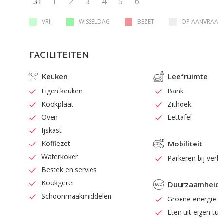
31
1
2
3
4
5
6
VRIJ
WISSELDAG
BEZET
OP AANVRA
FACILITEITEN
Keuken
Leefruimte
Eigen keuken
Bank
Kookplaat
Zithoek
Oven
Eettafel
Ijskast
Koffiezet
Mobiliteit
Waterkoker
Parkeren bij verb
Bestek en servies
Kookgerei
Duurzaamhei
Schoonmaakmiddelen
Groene energie
Eten uit eigen t