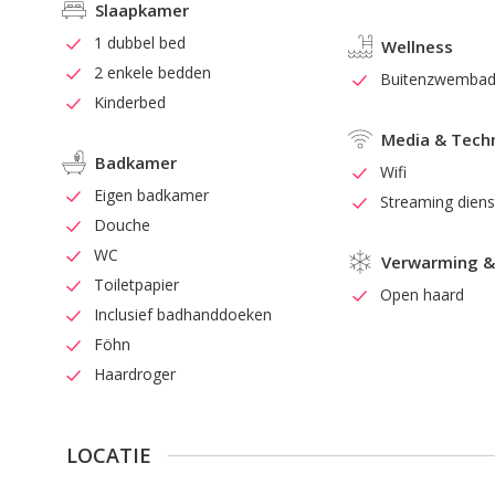
Slaapkamer
1 dubbel bed
Wellness
2 enkele bedden
Buitenzwemba
Kinderbed
Media & Tech
Badkamer
Wifi
Eigen badkamer
Streaming dien
Douche
WC
Verwarming &
Toiletpapier
Open haard
Inclusief badhanddoeken
Föhn
Haardroger
LOCATIE