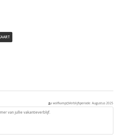
KAART
a wolfkamp
Verblijfsperiode: Augustus 2025
r van jullie vakantieverblijf.