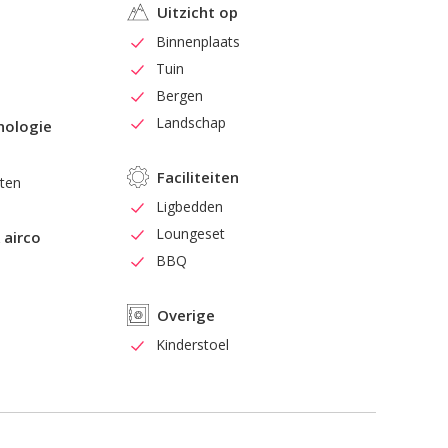
Uitzicht op
Binnenplaats
Tuin
d
Bergen
Landschap
nologie
Faciliteiten
sten
Ligbedden
Loungeset
 airco
BBQ
Overige
Kinderstoel