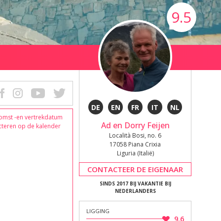
9.5
DE
EN
FR
IT
NL
omst -en vertrekdatum
Ad en Dorry Feijen
cteren op de kalender
Località Bosi, no. 6
17058 Piana Crixia
Liguria (Italië)
CONTACTEER DE EIGENAAR
SINDS 2017 BIJ VAKANTIE BIJ
NEDERLANDERS
LIGGING
9.6