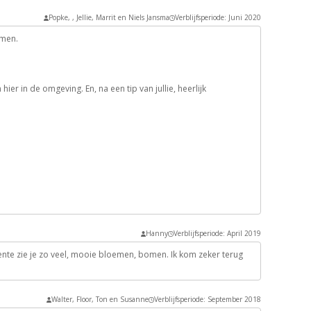
Popke, , Jellie, Marrit en Niels Jansma
Verblijfsperiode: Juni 2020
omen.
r in de omgeving. En, na een tip van jullie, heerlijk
Hanny
Verblijfsperiode: April 2019
e lente zie je zo veel, mooie bloemen, bomen. Ik kom zeker terug
Walter, Floor, Ton en Susanne
Verblijfsperiode: September 2018