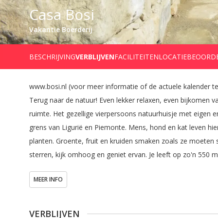
Casa Bosi
Vakantie Boerderij
BESCHRIJVING
VERBLIJVEN
FACILITEITEN
LOCATIE
BEOORD
www.bosi.nl (voor meer informatie of de actuele kalender te 
Terug naar de natuur! Even lekker relaxen, even bijkomen va
ruimte. Het gezellige vierpersoons natuurhuisje met eigen e
grens van Ligurië en Piemonte. Mens, hond en kat leven hi
planten. Groente, fruit en kruiden smaken zoals ze moeten 
sterren, kijk omhoog en geniet ervan. Je leeft op zo'n 55
dichtsbijzijnde winkeltjes zijn voornamelijk kleine kruideniertj
MEER INFO
wordt geholpen. Maar wil je even weg van de natuurlijke rus
fietsen, mountainbiken, paardrijden, geocaching, aan de ku
zomaar slenteren door de vele authentieke Italiaanse dorpje
VERBLIJVEN