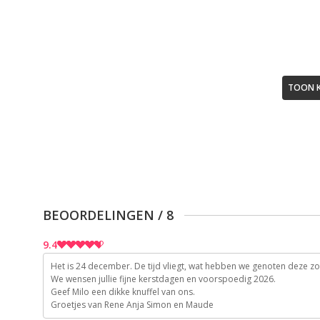
TOON 
BEOORDELINGEN
/
8
9.4
Het is 24 december. De tijd vliegt, wat hebben we genoten deze zome
10
We wensen jullie fijne kerstdagen en voorspoedig 2026.
Geef Milo een dikke knuffel van ons.
10
Groetjes van Rene Anja Simon en Maude
9