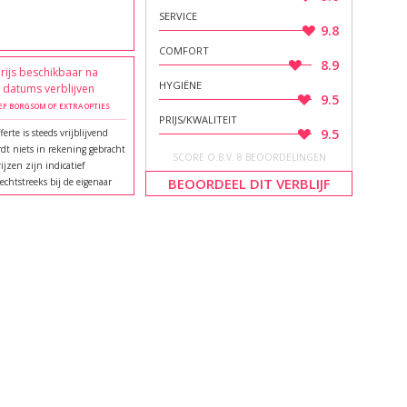
SERVICE
9.8
COMFORT
8.9
rijs beschikbaar na
HYGIËNE
e datums verblijven
9.5
EF BORGSOM OF EXTRA OPTIES
PRIJS/KWALITEIT
9.5
ferte is steeds vrijblijvend
dt niets in rekening gebracht
SCORE O.B.V. 8 BEOORDELINGEN
rijzen zijn indicatief
BEOORDEEL DIT VERBLIJF
echtstreeks bij de eigenaar