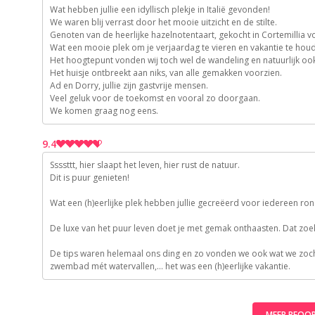
10
Wat hebben jullie een idyllisch plekje in Italië gevonden!
9
We waren blij verrast door het mooie uitzicht en de stilte.
9
Genoten van de heerlijke hazelnotentaart, gekocht in Cortemillia vo
10
Wat een mooie plek om je verjaardag te vieren en vakantie te hou
8
Het hoogtepunt vonden wij toch wel de wandeling en natuurlijk ook 
10
Het huisje ontbreekt aan niks, van alle gemakken voorzien.
Ad en Dorry, jullie zijn gastvrije mensen.
10
Veel geluk voor de toekomst en vooral zo doorgaan.
We komen graag nog eens.
9.4
Ssssttt, hier slaapt het leven, hier rust de natuur.
10
Dit is puur genieten!
9
Wat een (h)eerlijke plek hebben jullie gecreëerd voor iedereen ron
9
9
De luxe van het puur leven doet je met gemak onthaasten. Dat zoek 
10
De tips waren helemaal ons ding en zo vonden we ook wat we zocht
zwembad mét watervallen,… het was een (h)eerlijke vakantie.
MEER BEOO