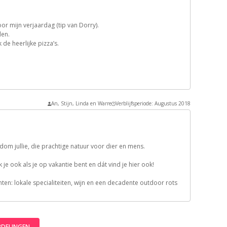
or mijn verjaardag (tip van Dorry).
den.
de heerlijke pizza’s.
An, Stijn, Linda en Warre
Verblijfsperiode: Augustus 2018
dom jullie, die prachtige natuur voor dier en mens.
je ook als je op vakantie bent en dát vind je hier ook!
en: lokale specialiteiten, wijn en een decadente outdoor rots
RDELINGEN