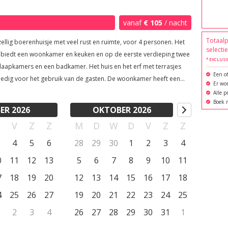
n worden bereid.

vanaf
€ 105
/ nacht
nnen met je wandeling door bossen en over weilanden, 
Totaalp
ellig boerenhuisje met veel rust en ruimte, voor 4 personen. Het
sen en waar je zwijnen, vossen en dassen kunt 
selecti
jf biedt een woonkamer en keuken en op de eerste verdieping twee
* EXCLUSI
. Waar vind je nog zoveel soorten vlinders bijna het 
laapkamers en een badkamer. Het huis en het erf met terrasjes
Een of
vergeet de nachten niet met de geluiden van de uil en de 
lledig voor het gebruik van de gasten. De woonkamer heeft een
Er wor
egjes, dansend heen en weer zonder geluid. En wie houdt er 
ge zithoek, waar je heerlijk kunt relaxen. De keuken heeft een
Alle p
Boek r
l met 4 stoelen, een vierpits kooktoestel en een koelkast. De twee
met het geluid van de krekels. Dus alle natuurliefhebbers, 
ER 2026
OKTOBER 2026
slaapkamers bieden elk plaats aan twee personen in
vensgenieters kunnen hier dwalen in hun eigen wereld, ver 
D
V
Z
Z
M
D
W
D
V
Z
Z
rsoons bedden. Er is bovendien ruimte voor eventueel een
www.bosi.nl. 

bedje op aanvraag. De badkamer heeft een douche, toilet, bidet
4
5
6
28
29
30
1
2
3
4
afel. Voor meer informatie en reserveren bezoek onze site:
0
11
12
13
5
6
7
8
9
10
11
si.nl.
7
18
19
20
12
13
14
15
16
17
18
4
25
26
27
19
20
21
22
23
24
25
2
3
4
26
27
28
29
30
31
1