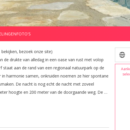
ELINGEN
FOTO'S
bekijken, bezoek onze site) 

n de drukte van alledag in een oase van rust met volop 
rf staat aan de rand van een regionaal natuurpark op de 
Aank
sele
er in harmonie samen, onkruiden noemen ze hier spontane 
smaken. De nacht is nog echt de nacht met zoveel 
0 meter hoogte en 200 meter van de doorgaande weg. De 
es, slagertjes en bakkertjes, waar je altijd vriendelijk 
t, dan zijn hier mogelijkheden te over om te wandelen, 
st te zwemmen, snorkelen, waterfietsen enzovoorts. Of 
s met hun pure, vriendelijke, Italiaanse bewoners en een 