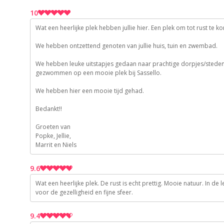
9
10
9
Wat een heerlijke plek hebben jullie hier. Een plek om tot rust te k
10
We hebben ontzettend genoten van jullie huis, tuin en zwembad.
10
10
We hebben leuke uitstapjes gedaan naar prachtige dorpjes/steden hie
10
gezwommen op een mooie plek bij Sassello.
10
We hebben hier een mooie tijd gehad.
Bedankt!!
Groeten van
Popke, Jellie,
Marrit en Niels
9.6
Wat een heerlijke plek. De rust is echt prettig. Mooie natuur. In d
10
voor de gezelligheid en fijne sfeer.
9
9.4
10