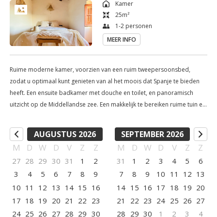
Kamer
25
m²
1-2 personen
MEER INFO
Ruime moderne kamer, voorzien van een ruim tweepersoonsbed,
zodat u optimaal kunt genieten van al het moois dat Spanje te bieden
heeft. Een ensuite badkamer met douche en toilet, en panoramisch
uitzicht op de Middellandse zee. Een makkelijk te bereiken ruime tuin en
zwembad. Inclusief parkeergelegenheid, gratis WiFi en handdoeken- en
linnenservice. Prijs is per nacht, inclusief ontbijt en toeristenbelasting.
AUGUSTUS 2026
SEPTEMBER 2026
Maximale bezetting: 2 personen.
M
D
W
D
V
Z
Z
M
D
W
D
V
Z
Z
27
28
29
30
31
1
2
31
1
2
3
4
5
6
3
4
5
6
7
8
9
7
8
9
10
11
12
13
10
11
12
13
14
15
16
14
15
16
17
18
19
20
17
18
19
20
21
22
23
21
22
23
24
25
26
27
24
25
26
27
28
29
30
28
29
30
1
2
3
4