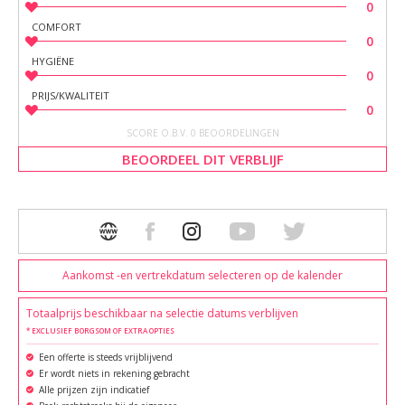
0
COMFORT
0
HYGIËNE
0
PRIJS/KWALITEIT
0
SCORE O.B.V. 0 BEOORDELINGEN
BEOORDEEL DIT VERBLIJF
Aankomst -en vertrekdatum selecteren op de kalender
Totaalprijs beschikbaar na selectie datums verblijven
* EXCLUSIEF BORGSOM OF EXTRA OPTIES
Een offerte is steeds vrijblijvend
Er wordt niets in rekening gebracht
Alle prijzen zijn indicatief