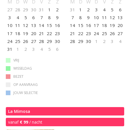
M
D
W
D
V
Z
Z
M
D
W
D
V
Z
Z
met ligbad, aparte inloopdouche, dubbele wastafel, toilet en bidet.
27
28
29
30
31
1
2
31
1
2
3
4
5
6
Inclusief gratis WiFi, parkeergelegenheid en handdoeken- en
3
4
5
6
7
8
9
7
8
9
10
11
12
13
linnenservice. Prijs is per nacht en inclusief ontbijt en toeristenbelasting.
Met de mogelijke toevoeging van een eenpersoonsbed is de maximale
10
11
12
13
14
15
16
14
15
16
17
18
19
20
bezetting 3 personen.
17
18
19
20
21
22
23
21
22
23
24
25
26
27
24
25
26
27
28
29
30
28
29
30
1
2
3
4
31
1
2
3
4
5
6
VRIJ
WISSELDAG
BEZET
OP AANVRAAG
JOUW SELECTIE
La Mimosa
vanaf
€ 99
/ nacht