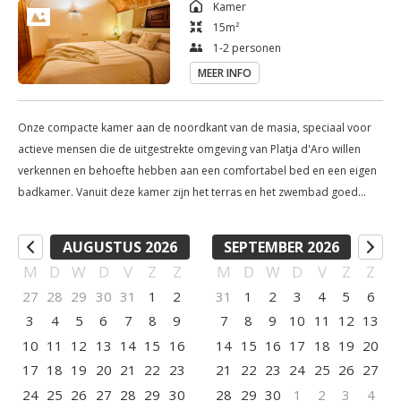
Kamer
15
m²
1-2 personen
MEER INFO
Onze compacte kamer aan de noordkant van de masia, speciaal voor
actieve mensen die de uitgestrekte omgeving van Platja d'Aro willen
verkennen en behoefte hebben aan een comfortabel bed en een eigen
badkamer. Vanuit deze kamer zijn het terras en het zwembad goed
bereikbaar. Inclusief parkeergelegenheid, gratis WiFi en handdoeken-
en linnenservice. Prijs is per nacht en inclusief ontbijt en
AUGUSTUS 2026
SEPTEMBER 2026
toeristenbelasting. Maximale bezetting: 2 personen.
M
D
W
D
V
Z
Z
M
D
W
D
V
Z
Z
27
28
29
30
31
1
2
31
1
2
3
4
5
6
3
4
5
6
7
8
9
7
8
9
10
11
12
13
10
11
12
13
14
15
16
14
15
16
17
18
19
20
17
18
19
20
21
22
23
21
22
23
24
25
26
27
24
25
26
27
28
29
30
28
29
30
1
2
3
4