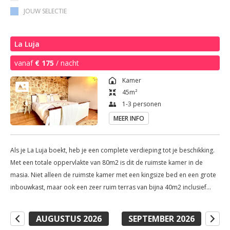
JOUW SELECTIE
La Luja
vanaf
€ 175
/ nacht
Kamer
45
m²
1-3 personen
MEER INFO
Als je La Luja boekt, heb je een complete verdieping tot je beschikking.
Met een totale oppervlakte van 80m2 is dit de ruimste kamer in de
masia. Niet alleen de ruimste kamer met een kingsize bed en een grote
inbouwkast, maar ook een zeer ruim terras van bijna 40m2 inclusief
ligbedden en parasol om optimaal te genieten van de Spaanse zon en
het panoramische uitzicht op de Middellandse Zee. Waar kun je dit nog
AUGUSTUS 2026
SEPTEMBER 2026
meer vinden? Tevens beschikt deze topkamer over een luxe badkamer