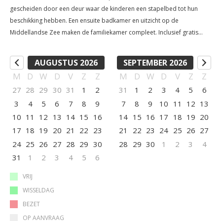
gescheiden door een deur waar de kinderen een stapelbed tot hun
beschikking hebben. Een ensuite badkamer en uitzicht op de
Middellandse Zee maken de familiekamer compleet. Inclusief gratis
WiFi, parkeergelegenheid en handdoeken- en linnenservice. Prijs is per
nacht en inclusief ontbijt voor 4 personen. Maximale bezetting is 4
AUGUSTUS 2026
SEPTEMBER 2026
personen.
M
D
W
D
V
Z
Z
M
D
W
D
V
Z
Z
27
28
29
30
31
1
2
31
1
2
3
4
5
6
3
4
5
6
7
8
9
7
8
9
10
11
12
13
10
11
12
13
14
15
16
14
15
16
17
18
19
20
17
18
19
20
21
22
23
21
22
23
24
25
26
27
24
25
26
27
28
29
30
28
29
30
1
2
3
4
31
1
2
3
4
5
6
VRIJ
WISSELDAG
BEZET
OP AANVRAAG