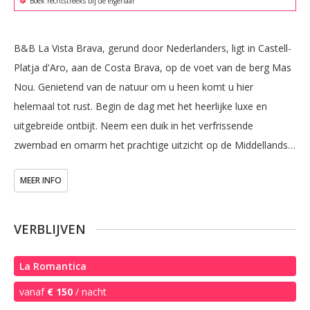
Boek rechtstreeks bij de eigenaar
B&B La Vista Brava, gerund door Nederlanders, ligt in Castell-
Platja d'Aro, aan de Costa Brava, op de voet van de berg Mas 
Nou. Genietend van de natuur om u heen komt u hier 
helemaal tot rust. Begin de dag met het heerlijke luxe en 
uitgebreide ontbijt. Neem een duik in het verfrissende 
zwembad en omarm het prachtige uitzicht op de Middellandse 
zee. Het landhuis biedt je een heerlijke relaxte sfeer, weg van 
MEER INFO
het massatourisme, maar toch binnen een paar minuten 
bereikbaar om ook dat aspect van Spanje mee te pakken. Dus 
ga naar het bruisende centrum van Platja d'Aro om een van de 
VERBLIJVEN
vele restaurants of bars te bezoeken, of bezoek het 
Catalaanse achterland, en geniet van de cultuur, wijn en 
La Romantica
gastronomie. Ga langs een van de schitterende baaitjes die de 
vanaf
€ 150
/ nacht
Costa Brava rijk is. Beleef het echte Spanje.