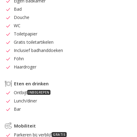
Eigen badkamer
Bad
Douche
WC
Toiletpapier
Gratis toiletartikelen
Inclusief badhanddoeken
Föhn
Haardroger
Eten en drinken
Ontbijt
INBEGREPEN
Lunch/diner
Bar
Mobiliteit
Parkeren bij verblijf
GRATIS