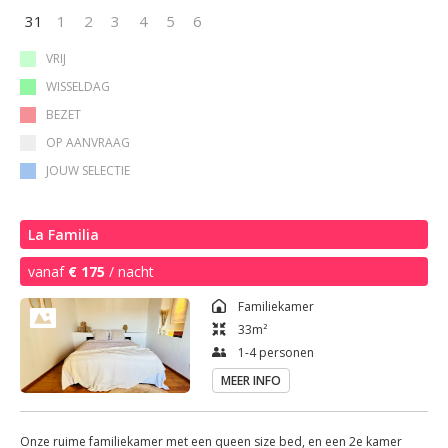
31
1
2
3
4
5
6
VRIJ
WISSELDAG
BEZET
OP AANVRAAG
JOUW SELECTIE
La Familia
vanaf
€ 175
/ nacht
Familiekamer
33
m²
1-4 personen
MEER INFO
Onze ruime familiekamer met een queen size bed, en een 2e kamer