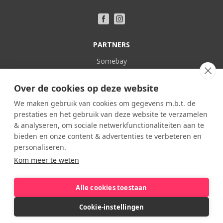
PARTNERS
Somebay
Vakantie bij Belgen
Over de cookies op deze website
POPULAIR
We maken gebruik van cookies om gegevens m.b.t. de
prestaties en het gebruik van deze website te verzamelen
Familieverblijven
& analyseren, om sociale netwerkfunctionaliteiten aan te
In eigen land
bieden en onze content & advertenties te verbeteren en
Kasteel
personaliseren.
Kom meer te weten
Kindvriendelijk
Viervoeter vakanties
Alle cookies toestaan
Cookie-instellingen
© 2024 Somebay VOF // made by
CODEURS