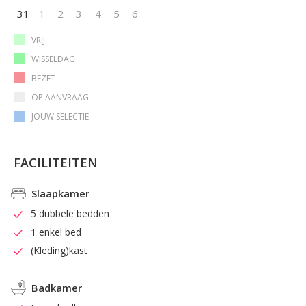
31
1
2
3
4
5
6
VRIJ
WISSELDAG
BEZET
OP AANVRAAG
JOUW SELECTIE
FACILITEITEN
Slaapkamer
5 dubbele bedden
1 enkel bed
(Kleding)kast
Badkamer